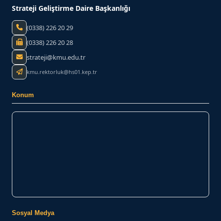
Strateji Geliştirme Daire Başkanlığı
(0338) 226 20 29
(0338) 226 20 28
strateji@kmu.edu.tr
kmu.rektorluk@hs01.kep.tr
Konum
Sosyal Medya