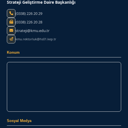
Strateji Geliştirme Daire Başkanlığı
(0338) 226 20 29
(0338) 226 20 28
strateji@kmu.edu.tr
kmu.rektorluk@hs01.kep.tr
Konum
Sosyal Medya