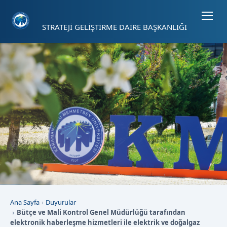
Sayfa kısayolları: Alt+1 Haberler, Alt+2 Etkinlikler, Alt+3 Duyurular b
STRATEJİ GELİŞTİRME DAİRE BAŞKANLIĞI
Ana Sayfa
Duyurular
Bütçe ve Mali Kontrol Genel Müdürlüğü tarafından
elektronik haberleşme hizmetleri ile elektrik ve doğalgaz