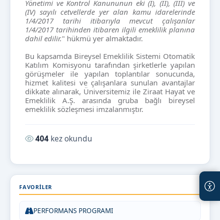
Yönetimi ve Kontrol Kanununun eki (I), (II), (III) ve
(IV) sayılı cetvellerde yer alan kamu idarelerinde
1/4/2017 tarihi itibarıyla mevcut çalışanlar
1/4/2017 tarihinden itibaren ilgili emeklilik planına
dahil edilir.
" hükmü yer almaktadır.
Bu kapsamda Bireysel Emeklilik Sistemi Otomatik
Katılım Komisyonu tarafından şirketlerle yapılan
görüşmeler ile yapılan toplantılar sonucunda,
hizmet kalitesi ve çalışanlara sunulan avantajlar
dikkate alınarak, Üniversitemiz ile Ziraat Hayat ve
Emeklilik A.Ş. arasında gruba bağlı bireysel
emeklilik sözleşmesi imzalanmıştır.
Okunma sayısı:
404
kez okundu
FAVORILER
PERFORMANS PROGRAMI