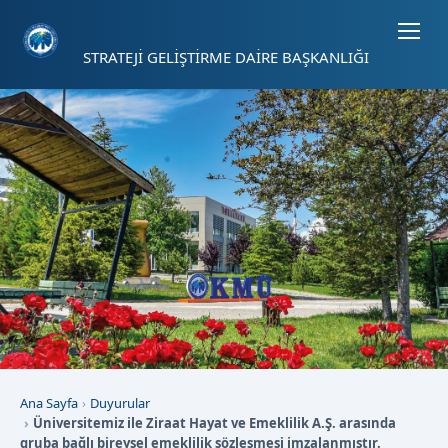
Sayfa kısayolları: Alt+1 Haberler, Alt+2 Etkinlikler, Alt+3 Duyurular b
STRATEJİ GELİŞTİRME DAİRE BAŞKANLIĞI
Ana Sayfa
Duyurular
Üniversitemiz ile Ziraat Hayat ve Emeklilik A.Ş. arasında
gruba bağlı bireysel emeklilik sözleşmesi imzalanmıştır.