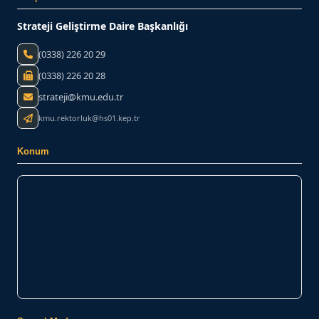
Strateji Geliştirme Daire Başkanlığı
(0338) 226 20 29
(0338) 226 20 28
strateji@kmu.edu.tr
kmu.rektorluk@hs01.kep.tr
Konum