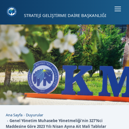
Sayfa kısayolları: Alt+1 Haberler, Alt+2 Etkinlikler, Alt+3 Duyurular b
STRATEJİ GELİŞTİRME DAİRE BAŞKANLIĞI
Ana Sayfa
Duyurular
Genel Yönetim Muhasebe Yönetmeliği'nin 327'Nci
Maddesine Göre 2023 Yılı Nisan Ayına Ait Mali Tablolar