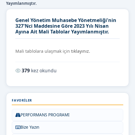
Yayımlanmıştır.
Genel Yönetim Muhasebe Yönetmeliği'nin
327'Nci Maddesine Göre 2023 Yılı Nisan
Ayına Ait Mali Tablolar Yayımlanmıştır.
Mali tablolara ulaşmak için
tıklayınız.
Okunma sayısı:
379
kez okundu
FAVORILER
PERFORMANS PROGRAMI
Bize Yazın