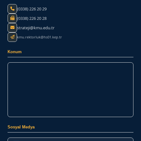
(0338) 226 20 29
(0338) 226 20 28
strateji@kmu.edu.tr
kmu.rektorluk@hs01.kep.tr
Konum
Sosyal Medya