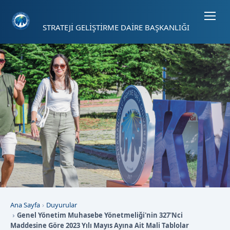
Sayfa kısayolları: Alt+1 Haberler, Alt+2 Etkinlikler, Alt+3 Duyurular b
STRATEJİ GELİŞTİRME DAİRE BAŞKANLIĞI
Ana Sayfa
Duyurular
Genel Yönetim Muhasebe Yönetmeliği'nin 327'Nci
Maddesine Göre 2023 Yılı Mayıs Ayına Ait Mali Tablolar