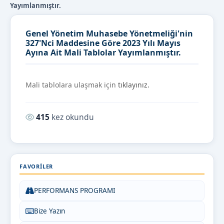
Yayımlanmıştır.
Genel Yönetim Muhasebe Yönetmeliği'nin
327'Nci Maddesine Göre 2023 Yılı Mayıs
Ayına Ait Mali Tablolar Yayımlanmıştır.
Mali tablolara ulaşmak için
tıklayınız.
Okunma sayısı:
415
kez okundu
FAVORILER
PERFORMANS PROGRAMI
Bize Yazın