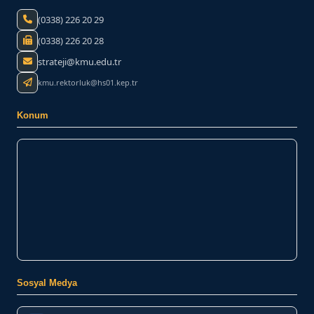
(0338) 226 20 29
(0338) 226 20 28
strateji@kmu.edu.tr
kmu.rektorluk@hs01.kep.tr
Konum
Sosyal Medya