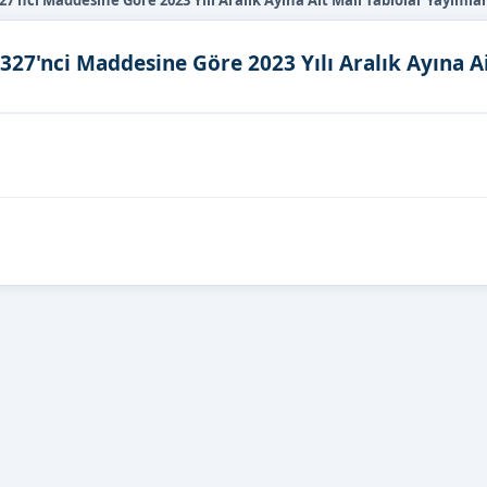
nci Maddesine Göre 2023 Yılı Aralık Ayına Ait Mali Tablolar Yayımlan
27'nci Maddesine Göre 2023 Yılı Aralık Ayına Ai