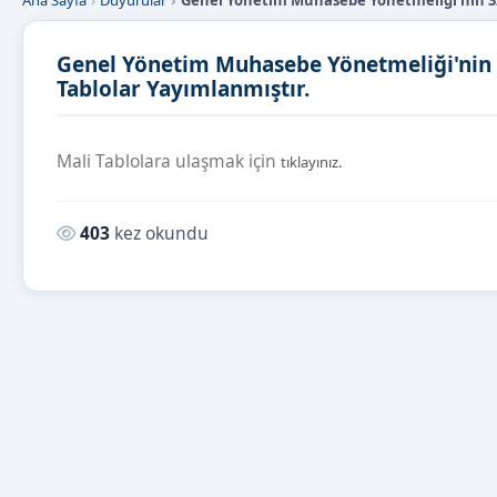
Ana Sayfa
Duyurular
Genel Yönetim Muhasebe Yönetmeliği'nin 327'
Genel Yönetim Muhasebe Yönetmeliği'nin 3
Tablolar Yayımlanmıştır.
Mali Tablolara ulaşmak için
tıklayınız.
Okunma sayısı:
403
kez okundu