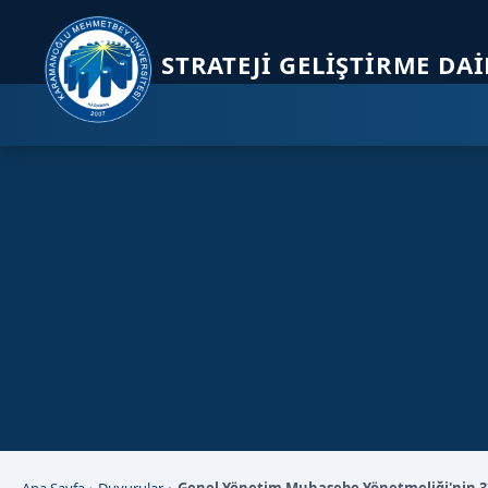
Sayfa kısayolları: Alt+1 Haberler, Alt+2 Etkinlikler, Alt+3 Duyurular b
STRATEJI GELIŞTIRME DA