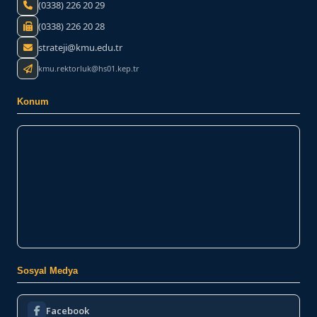
(0338) 226 20 29
(0338) 226 20 28
strateji@kmu.edu.tr
kmu.rektorluk@hs01.kep.tr
Konum
Sosyal Medya
Facebook