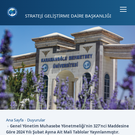
Sayfa kısayolları: Alt+1 Haberler, Alt+2 Etkinlikler, Alt+3 Duyurular b
STRATEJİ GELİŞTİRME DAİRE BAŞKANLIĞI
Ana Sayfa
Duyurular
Genel Yönetim Muhasebe Yönetmeliği'nin 327'nci Maddesine
Göre 2024 Yılı Şubat Ayına Ait Mali Tablolar Yayınlanmıştır.