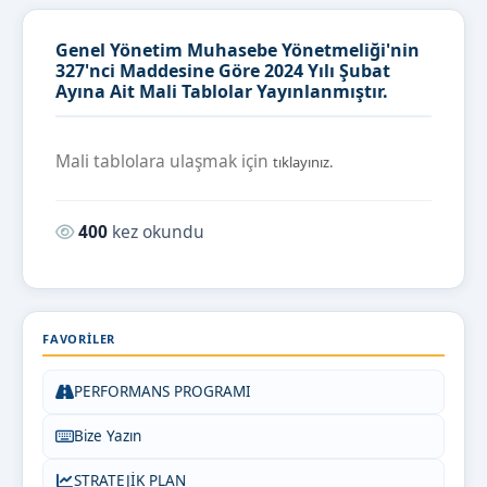
Genel Yönetim Muhasebe Yönetmeliği'nin
327'nci Maddesine Göre 2024 Yılı Şubat
Ayına Ait Mali Tablolar Yayınlanmıştır.
Mali tablolara ulaşmak için
tıklayınız.
Okunma sayısı:
400
kez okundu
FAVORILER
PERFORMANS PROGRAMI
Bize Yazın
STRATEJİK PLAN