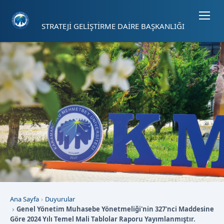
Sayfa kısayolları: Alt+1 Haberler, Alt+2 Etkinlikler, Alt+3 Duyurular b
STRATEJİ GELİŞTİRME DAİRE BAŞKANLIĞI
Ana Sayfa
Duyurular
Genel Yönetim Muhasebe Yönetmeliği'nin 327'nci Maddesine
Göre 2024 Yılı Temel Mali Tablolar Raporu Yayımlanmıştır.