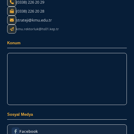
(0338) 226 20 29
(0338) 226 20 28
strateji@kmu.edu.tr
kmu.rektorluk@hs01.kep.tr
Konum
Sosyal Medya
Facebook