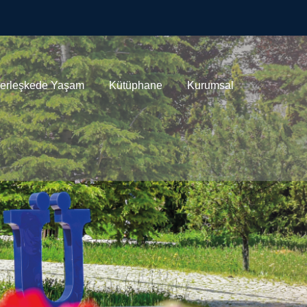
y Üniversitesi
erleşkede Yaşam
Kütüphane
Kurumsal