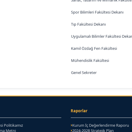
Sanat, Tasarım ve Mimarlık Fakülte
Spor Bilimleri Fakültesi Dekanı
Tıp Fakültesi Dekanı
Uygulamalı Bilimler Fakültesi Deka
Kamil Özdağ Fen Fakültesi
Mühendislik Fakültesi
Genel Sekreter
Raporlar
si Politikamız
Kurum İç Değerlendirme Raporu
tma Metni
2024-2028 Stratejik Plan