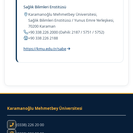
Sağlık Bilimleri Enstitüsü
Adres:
Karamanoğlu Mehmetbey Üniversitesi,
Sağlık Bilimleri Enstitüsü / Yunus Emre Yerleşkesi,
70200 Karaman
Telefon:
+90 338 226 2000
(Dahili: 2187 / 5751 / 5752)
Belgegeçer:
+90 338 226 2188
https://kmu.edu.tr/sabe
Karamanoğlu Mehmetbey Üniversitesi
Telefon:
(0338) 226 20 00