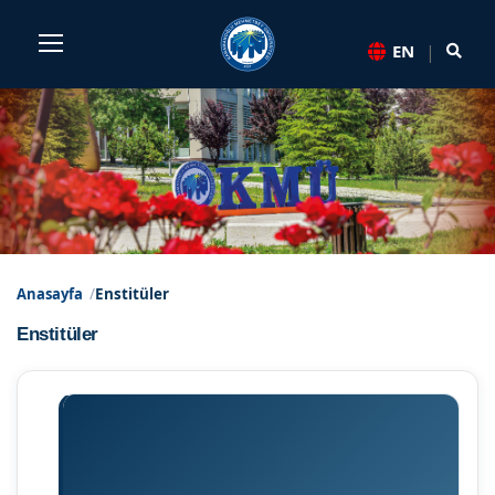
Sayfa kısayolları: Alt+1 Haberler, Alt+2 Etkinlikler, Alt+3 Du
|
EN
Enstitüler - KMÜ - Karamano
Anasayfa
Enstitüler
Enstitüler