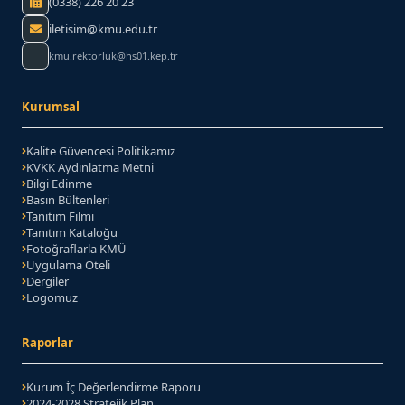
Faks:
(0338) 226 20 23
iletisim@kmu.edu.tr
kmu.rektorluk@hs01.kep.tr
Kurumsal
Kalite Güvencesi Politikamız
KVKK Aydınlatma Metni
Bilgi Edinme
Basın Bültenleri
Tanıtım Filmi
Tanıtım Kataloğu
(PDF belgesi)
Fotoğraflarla KMÜ
Uygulama Oteli
Dergiler
Logomuz
Raporlar
Kurum İç Değerlendirme Raporu
2024-2028 Stratejik Plan