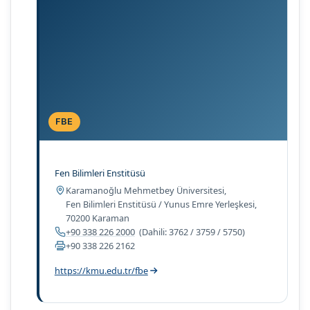
FBE
Fen Bilimleri Enstitüsü
Adres:
Karamanoğlu Mehmetbey Üniversitesi,
Fen Bilimleri Enstitüsü / Yunus Emre Yerleşkesi,
70200 Karaman
Telefon:
+90 338 226 2000
(Dahili: 3762 / 3759 / 5750)
Belgegeçer:
+90 338 226 2162
https://kmu.edu.tr/fbe