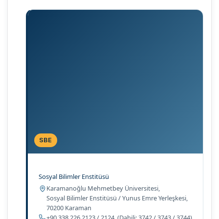
SBE
Sosyal Bilimler Enstitüsü
Adres:
Karamanoğlu Mehmetbey Üniversitesi,
Sosyal Bilimler Enstitüsü / Yunus Emre Yerleşkesi,
70200 Karaman
Telefon:
+90 338 226 2123
/
2124
(Dahili: 3742 / 3743 / 3744)