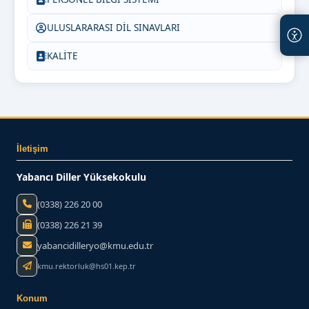
ULUSLARARASI DİL SINAVLARI
KALİTE
İletişim
Yabancı Diller Yüksekokulu
(0338) 226 20 00
(0338) 226 21 39
yabancidilleryo@kmu.edu.tr
kmu.rektorluk@hs01.kep.tr
Konum