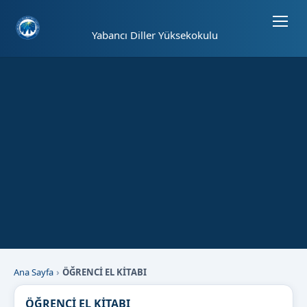
Sayfa kısayolları: Alt+1 Haberler, Alt+2 Etkinlikler, Alt+3 Duyurular b
Yabancı Diller Yüksekokulu
Ana Sayfa
ÖĞRENCİ EL KİTABI
ÖĞRENCİ EL KİTABI