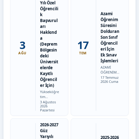
Yılı Özel
Öğrencili
Azami
k
Öğrenim
Başvurul
Süresini
arı
Dolduran
Hakkınd
Son Sınıf
a
3
17
Öğrencil
(Deprem
eri İçin
Bölgesin
AĞU
TEM
Ek Sınav
deki
İşlemleri
Üniversit
elerde
AZAMİ
ÖĞRENİM
Kayıtlı
Tarih:
SÜRESİNİ
17 Temmuz
Öğrencil
2026 Cuma
DOLDURAN
er İçin)
SON SINIF
Yükseköğre
ÖĞRENCİLE
tim
Rİ İÇİN EK
Tarih:
Yürütme
3 Ağustos
SINAV
2026
Kurulunun
İŞLEMLERİ
Pazartesi
17.07.2026
1. Başvuru
tarihli
Süreci ve
toplantısın
Genel
2026-2027
da alınan
Şartlar
Güz
karar
Üniversite
Yarıyılı
uyarınca;
mizde
2025-2026