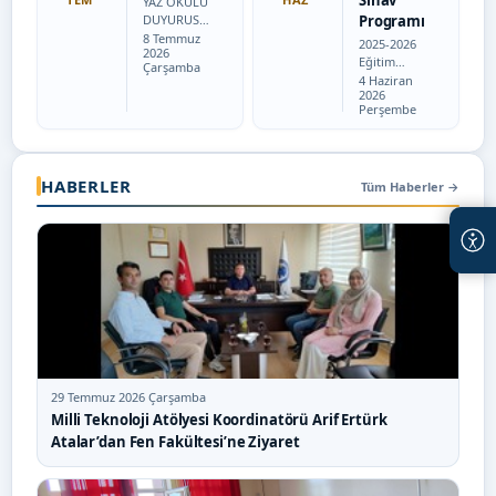
Sınav
YAZ OKULU
basvurulari
DUYURUSU
Programı
/tr
Tarih:
* 2025-2026
8 Temmuz
2025-2026
2026
EĞİTİM-
Eğitim
Çarşamba
ÖĞRETİM
Tarih:
Öğretim
4 Haziran
YILINDA
2026
Yılı Bahar
ÜNİVERSİT
Perşembe
Yarıyılı
EMİZDE YAZ
Matematik
OKULU
Bölümü
AÇILMAYAC
Final Sınav
AKTIR. *
HABERLER
Program ı
Tüm Haberler
→
BAŞKA
için
ÜNİVERSİT
tıklayınız.
ELERDEN
2025-2026
DERS
Eğitim
ALMAK
Öğretim
İSTEYEN…
Yılı Bahar…
29 Temmuz 2026 Çarşamba
Milli Teknoloji Atölyesi Koordinatörü Arif Ertürk
Atalar’dan Fen Fakültesi’ne Ziyaret