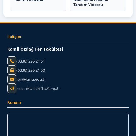
Tanıtım Videosu
İletişim
Kamil Özdağ Fen Fakültesi
(0338) 226 21 51
(0338) 226 21 50
fen@kmu.edu.tr
kmu.rektorluk@hs01.kep.tr
Konum