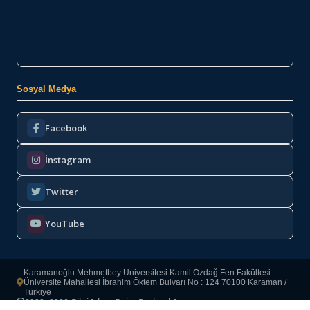
Sosyal Medya
Facebook
İnstagram
Twitter
YouTube
Karamanoğlu Mehmetbey Üniversitesi Kamil Özdağ Fen Fakültesi
Üniversite Mahallesi İbrahim Öktem Bulvarı No : 124 70100 Karaman /
Türkiye
Bilgi İşlem Daire Başkanlığı
2022–2026
·
Copyright