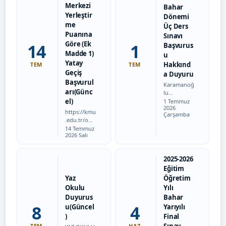
06 Şubat
kayıtlı…
Merkezi
Bahar
2023
Yerleştir
Dönemi
tarihinde
me
Üç Ders
meydana
Puanına
Sınavı
gelen
Göre (Ek
14
1
Kahraman
Başvurus
maraş…
Madde 1)
u
Yatay
Hakkınd
TEM
TEM
Geçiş
a Duyuru
Başvurul
Karamanoğ
arı(Günc
lu
el)
Tarih:
Mehmetbe
1 Temmuz
2026
y
https://kmu
Çarşamba
Üniversitesi
.edu.tr/ogri
Kamil
Tarih:
s/duyuru/4
14 Temmuz
Özdağ Fen
2026 Salı
8578/20262
Fakültesi
027-guz-
2025-2026
yariyili-
Bahar
2025-2026
merkezi-
Dönemi Üç
Eğitim
yerlestirme
Ders
-puanina-
Yaz
Öğretim
Sınavları
gore--
Okulu
Yılı
Uygulama
%28ek-
Duyurus
Bahar
Esasları
madde-
8
4
Karamanoğ
u(Güncel
Yarıyılı
1%29-
lu…
)
Final
yatay-
gecis-
TEM
HAZ