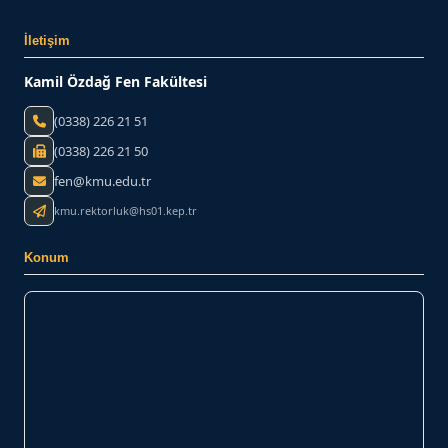
İletişim
Kamil Özdağ Fen Fakültesi
(0338) 226 21 51
(0338) 226 21 50
fen@kmu.edu.tr
kmu.rektorluk@hs01.kep.tr
Konum