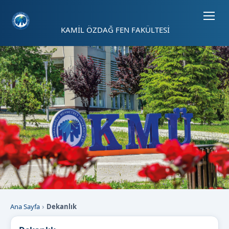
Sayfa kısayolları: Alt+1 Haberler, Alt+2 Etkinlikler, Alt+3 Duyurular b
KAMİL ÖZDAĞ FEN FAKÜLTESİ
Ana Sayfa
Dekanlık