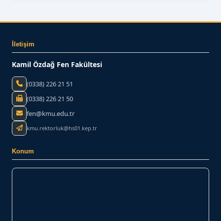
BİZE YAZIN
İletişim
Kamil Özdağ Fen Fakültesi
(0338) 226 21 51
(0338) 226 21 50
fen@kmu.edu.tr
kmu.rektorluk@hs01.kep.tr
Konum