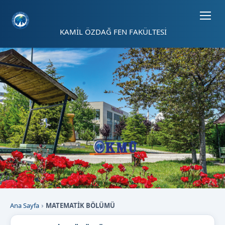
Sayfa kısayolları: Alt+1 Haberler, Alt+2 Etkinlikler, Alt+3 Duyurular b
KAMİL ÖZDAĞ FEN FAKÜLTESİ
Ana Sayfa
MATEMATİK BÖLÜMÜ