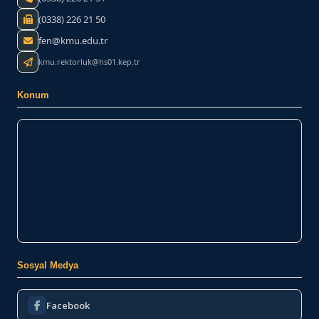
(0338) 226 21 50
fen@kmu.edu.tr
kmu.rektorluk@hs01.kep.tr
Konum
Sosyal Medya
Facebook