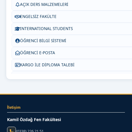
AÇIK DERS MALZEMELERİ
ENGELSİZ FAKÜLTE
INTERNATIONAL STUDENTS
ÖĞRENCİ BİLGİ SİSTEMİ
ÖĞRENCİ E-POSTA
KARGO İLE DİPLOMA TALEBİ
SIKÇA SORULAN SORULAR
BİZE YAZIN
İletişim
Kamil Özdağ Fen Fakültesi
(0338) 226 21 51