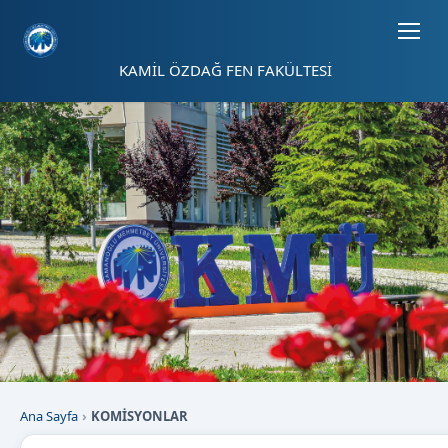
Sayfa kısayolları: Alt+1 Haberler, Alt+2 Etkinlikler, Alt+3 Duyurular b
KAMİL ÖZDAĞ FEN FAKÜLTESİ
Ana Sayfa
KOMİSYONLAR